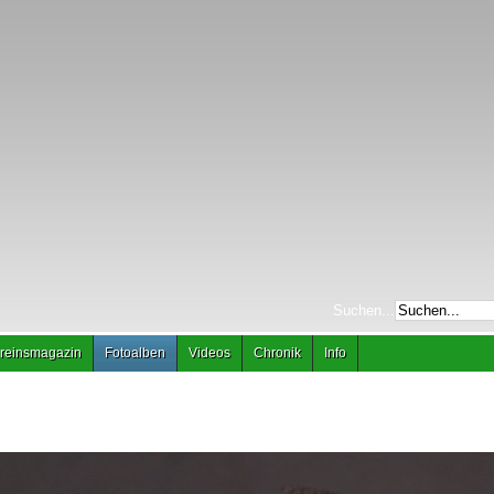
Suchen...
reinsmagazin
Fotoalben
Videos
Chronik
Info