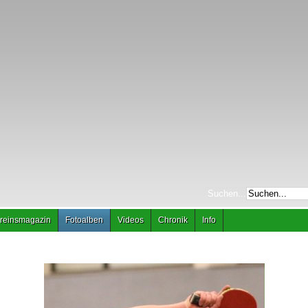
Suchen...
reinsmagazin
Fotoalben
Videos
Chronik
Info