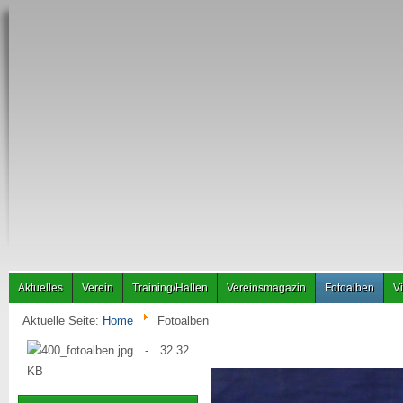
Aktuelles
Verein
Training/Hallen
Vereinsmagazin
Fotoalben
V
Aktuelle Seite:
Home
Fotoalben