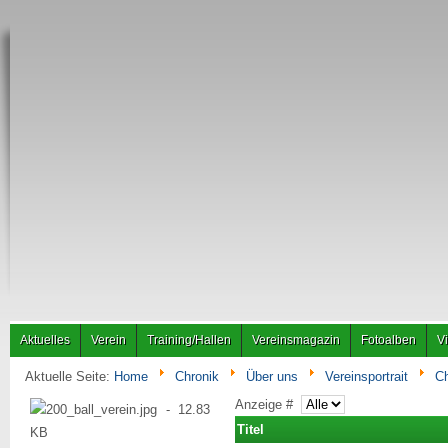
Aktuelles
Verein
Training/Hallen
Vereinsmagazin
Fotoalben
V
Aktuelle Seite:
Home
Chronik
Über uns
Vereinsportrait
Ch
Anzeige #
Titel