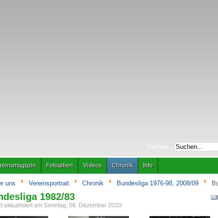
Suchen...
reinsmagazin
Fotoalben
Videos
Chronik
Info
r uns
Vereinsportrait
Chronik
Bundesliga 1976-98, 2008/09
Bu
desliga 1982/83
zt aktualisiert am Sonntag, 06. Dezember 2020