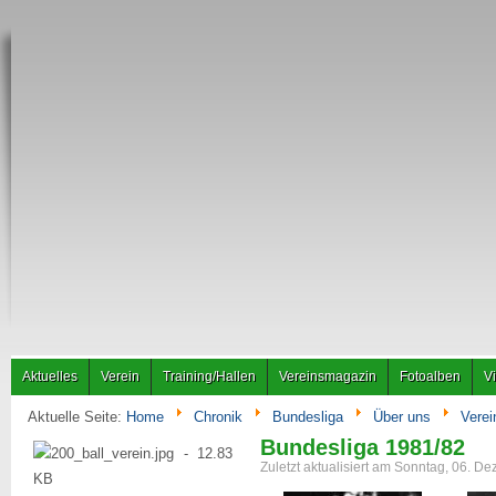
Aktuelles
Verein
Training/Hallen
Vereinsmagazin
Fotoalben
V
Aktuelle Seite:
Home
Chronik
Bundesliga
Über uns
Verei
Bundesliga 1981/82
Zuletzt aktualisiert am Sonntag, 06. 