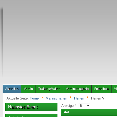
Aktuelles
Verein
Training/Hallen
Vereinsmagazin
Fotoalben
V
Aktuelle Seite:
Home
Mannschaften
Herren
Herren VII
Anzeige #
Nächstes Event
Titel