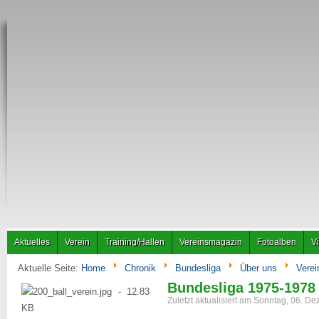
Aktuelles
Verein
Training/Hallen
Vereinsmagazin
Fotoalben
V
Aktuelle Seite:
Home
Chronik
Bundesliga
Über uns
Verei
Bundesliga 1975-1978
Zuletzt aktualisiert am Sonntag, 06. 