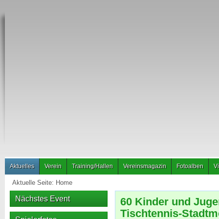
Aktuelles
Verein
Training/Hallen
Vereinsmagazin
Fotoalben
V
Aktuelle Seite:
Home
Nächstes Event
60 Kinder und Juge
Tischtennis-Stadtm