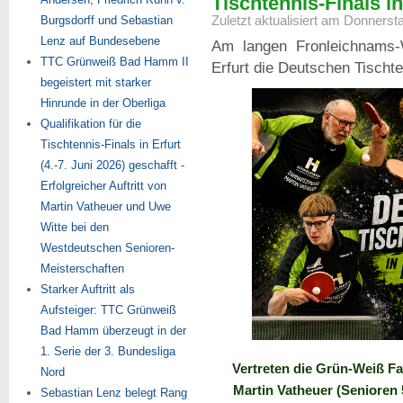
Tischtennis-Finals in
Zuletzt aktualisiert am Donnerst
Burgsdorff und Sebastian
Lenz auf Bundesebene
Am langen Fronleichnams-
TTC Grünweiß Bad Hamm II
Erfurt die Deutschen Tischte
begeistert mit starker
Hinrunde in der Oberliga
Qualifikation für die
Tischtennis-Finals in Erfurt
(4.-7. Juni 2026) geschafft -
Erfolgreicher Auftritt von
Martin Vatheuer und Uwe
Witte bei den
Westdeutschen Senioren-
Meisterschaften
Starker Auftritt als
Aufsteiger: TTC Grünweiß
Bad Hamm überzeugt in der
1. Serie der 3. Bundesliga
Vertreten die Grün-Weiß Far
Nord
Martin Vatheuer (Senioren 5
Sebastian Lenz belegt Rang