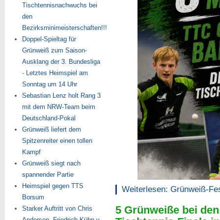
Tischtennisnachwuchs bei
den
Bezirksminimeisterschaften!!!
Doppel-Spieltag für
Grünweiß zum Saison-
Ausklang der 3. Bundesliga
- Letztes Heimspiel am
Sonntag um 14 Uhr
Sebastian Lenz holt Rang 3
mit dem NRW-Team beim
Deutschland-Pokal
Grünweiß liefert dem
Spitzenreiter einen tollen
Kampf
Grünweiß siegt nach
spannender Partie
Heimspiel gegen TTS
Weiterlesen: Grünweiß-Fest
Borsum
5 Grünweiße bei de
Starker Auftritt von Chris
Andersen, Friedrich Kühn v.