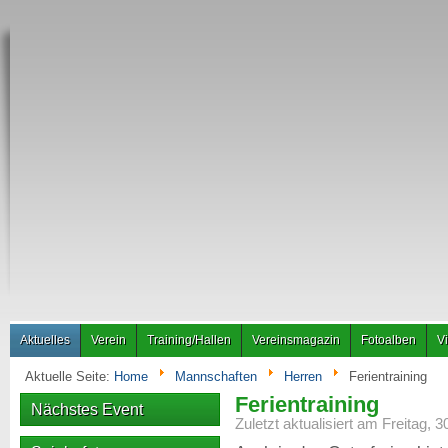
Aktuelles
Verein
Training/Hallen
Vereinsmagazin
Fotoalben
V
Aktuelle Seite:
Home
Mannschaften
Herren
Ferientraining
Ferientraining
Nächstes Event
Zuletzt aktualisiert am Freitag, 