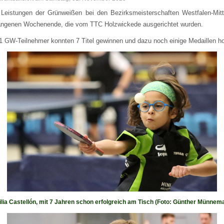
e Leistungen der Grünweißen bei den Bezirksmeisterschaften Westfalen-Mit
angenen Wochenende, die vom TTC Holzwickede ausgerichtet wurden.
1 GW-Teilnehmer konnten 7 Titel gewinnen und dazu noch einige Medaillen ho
lia Castellón, mit 7 Jahren schon erfolgreich am Tisch (Foto: Günther Münnem