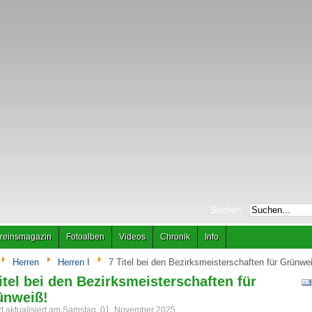
Suchen...
reinsmagazin
Fotoalben
Videos
Chronik
Info
Herren
Herren I
7 Titel bei den Bezirksmeisterschaften für Grünwe
itel bei den Bezirksmeisterschaften für
ünweiß!
zt aktualisiert am Samstag, 01. November 2025