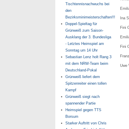
Tischtennisnachwuchs bei
Emili
den
Bezirksminimeisterschaften!!!
Ina S
Doppel-Spieltag für
Fini 
Grünweiß zum Saison-
Ausklang der 3. Bundesliga
Emili
- Letztes Heimspiel am
Fini 
Sonntag um 14 Uhr
Fran
Sebastian Lenz holt Rang 3
mit dem NRW-Team beim
Uwe W
Deutschland-Pokal
Grünweiß liefert dem
Spitzenreiter einen tollen
Kampf
Grünweiß siegt nach
spannender Partie
Heimspiel gegen TTS
Borsum
Starker Auftritt von Chris