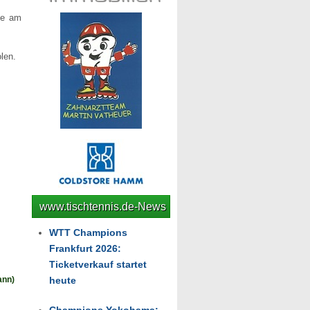
te am
len.
www.tischtennis.de-News
WTT Champions
Frankfurt 2026:
Ticketverkauf startet
ann)
heute