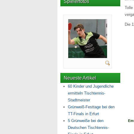
Spielerfotos
Toll
verg
Die 1
Neueste Artikel
60 Kinder und Jugendliche
ermitteln Tischtennis-
Stadtmeister
Grünweiß-Festtage bei den
TT-Finals in Erfurt
5 Grünweiße bei den
Emi
Deutschen Tischtennis-