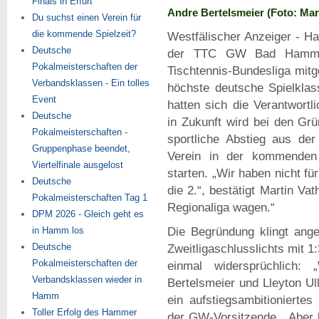
Finals in Erfurt
Andre Bertelsmeier (Foto: Mar
Du suchst einen Verein für
die kommende Spielzeit?
Westfälischer Anzeiger - H
Deutsche
der TTC GW Bad Hamm st
Pokalmeisterschaften der
Tischtennis-Bundesliga mitg
Verbandsklassen - Ein tolles
höchste deutsche Spielklas
Event
hatten sich die Verantwort
Deutsche
in Zukunft wird bei den Gr
Pokalmeisterschaften -
sportliche Abstieg aus der 
Gruppenphase beendet,
Verein in der kommenden
Viertelfinale ausgelost
starten. „Wir haben nicht fü
Deutsche
die 2.“, bestätigt Martin Va
Pokalmeisterschaften Tag 1
Regionaliga wagen.“
DPM 2026 - Gleich geht es
in Hamm los
Die Begründung klingt ang
Deutsche
Zweitligaschlusslichts mit 1
Pokalmeisterschaften der
einmal widersprüchlich:
Verbandsklassen wieder in
Bertelsmeier und Lleyton Ul
Hamm
ein aufstiegsambitionierte
Toller Erfolg des Hammer
der GW-Vorsitzende. „Aber b