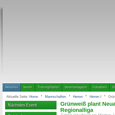
Aktuelles
Verein
Training/Hallen
Vereinsmagazin
Fotoalben
V
Aktuelle Seite:
Home
Mannschaften
Herren
Herren I
Grün
Grünweiß plant Neua
Nächstes Event
Regionalliga
Zuletzt aktualisiert am Montag, 1