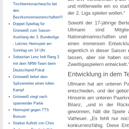
Tischtennisnachwuchs bei
und mittlerweile ein so sta
den
der 2. Liga spielen wollen.“
Bezirksminimeisterschaften!!!
Sowohl der 17-jährige Bert
Doppel-Spieltag für
Ullmann sind Mitgl
Grünweiß zum Saison-
Nationalmannschaften un
Ausklang der 3. Bundesliga
einen immensen Entwicklu
- Letztes Heimspiel am
eigentlich in dieser Saison
Sonntag um 14 Uhr
Sebastian Lenz holt Rang 3
lassen, aber sie haben si
mit dem NRW-Team beim
Zweitligaspielern entwickelt.
Deutschland-Pokal
Entwicklung in dem T
Grünweiß liefert dem
Spitzenreiter einen tollen
Ullmann hat am unteren Paa
Kampf
entschieden, und der gebür
Grünweiß siegt nach
Hinserie am unteren Paarkre
spannender Partie
Bilanz, „und in der Rüc
Heimspiel gegen TTS
gewonnen, hält die Spiele 
Borsum
Vatheuer. „Es fehlt nur no
Starker Auftritt von Chris
konkurrenzfähig. Diese En