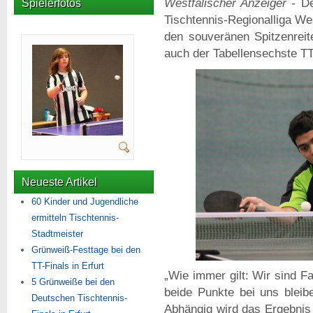
Westfälischer Anzeiger -
De
Spielerfotos
Tischtennis-Regionalliga We
den souveränen Spitzenrei
auch der Tabellensechste TT
Neueste Artikel
60 Kinder und Jugendliche
ermitteln Tischtennis-
Stadtmeister
Grünweiß-Festtage bei den
TT-Finals in Erfurt
„Wie immer gilt: Wir sind F
5 Grünweiße bei den
beide Punkte bei uns bleibe
Deutschen Tischtennis-
Abhängig wird das Ergebnis 