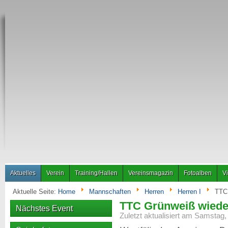
Aktuelles
Verein
Training/Hallen
Vereinsmagazin
Fotoalben
V
Aktuelle Seite:
Home
Mannschaften
Herren
Herren I
TTC 
TTC Grünweiß wieder
Nächstes Event
Zuletzt aktualisiert am Samstag,