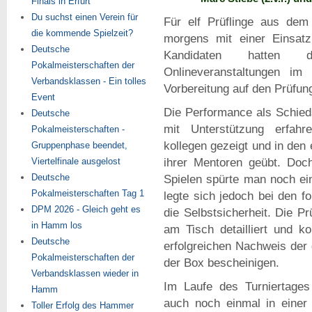
Finals in Erfurt
Du suchst einen Verein für
Für elf Prüflinge aus de
die kommende Spielzeit?
morgens mit einer Einsatz
Deutsche
Kandidaten hatten 
Pokalmeisterschaften der
Onlineveranstaltungen im
Verbandsklassen - Ein tolles
Vorbereitung auf den Prüfun
Event
Die Performance als Schied
Deutsche
mit Unterstützung erfahre
Pokalmeisterschaften -
kollegen gezeigt und in den
Gruppenphase beendet,
Viertelfinale ausgelost
ihrer Mentoren geübt. Doc
Deutsche
Spielen spürte man noch ei
Pokalmeisterschaften Tag 1
legte sich jedoch bei den f
DPM 2026 - Gleich geht es
die Selbstsicherheit. Die Pr
in Hamm los
am Tisch detailliert und k
Deutsche
erfolgreichen Nachweis der g
Pokalmeisterschaften der
der Box bescheinigen.
Verbandsklassen wieder in
Im Laufe des Turniertages
Hamm
auch noch einmal in einer 
Toller Erfolg des Hammer