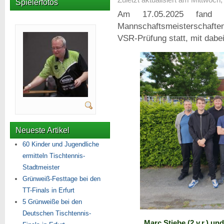
Spielerfotos
Am 17.05.2025 fand 
Mannschaftsmeisterschafte
VSR-Prüfung statt, mit dab
Neueste Artikel
60 Kinder und Jugendliche
ermitteln Tischtennis-
Stadtmeister
Grünweiß-Festtage bei den
TT-Finals in Erfurt
5 Grünweiße bei den
Deutschen Tischtennis-
Marc Stiebe (2.v.r.) u