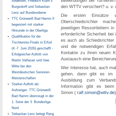
Bewerbungen bei Turnieren?
Andersen, Friedrich Kühn v.
den WTTV versichert? u. v.
Burgsdorff und Sebastian
Lenz auf Bundesebene
Die ersten Einsätze 
TTC Grünweiß Bad Hamm II
Oberschiedsrichter mach
begeistert mit starker
jeweiligen Ressortleitern 
Hinrunde in der Oberliga
erforderliche Sicherheit bei
Qualifikation für die
es auch als Schiedsrichter
Tischtennis-Finals in Erfurt
und die notwendigen Erfa
(4.-7. Juni 2026) geschafft -
Kontakte zu ihren neuen K
Erfolgreicher Auftritt von
Austausch eine Bereicherun
Martin Vatheuer und Uwe
Witte bei den
Wer Interesse hat, auch mal
Westdeutschen Senioren-
gehen, dann gibt es im H
Meisterschaften
Ausbildung zum Verbands
Starker Auftritt als
Information gibt es beim 
Aufsteiger: TTC Grünweiß
Simon (
ralf.simon@wttv.de
Bad Hamm überzeugt in der
1. Serie der 3. Bundesliga
Nord
Sebastian Lenz belegt Rang