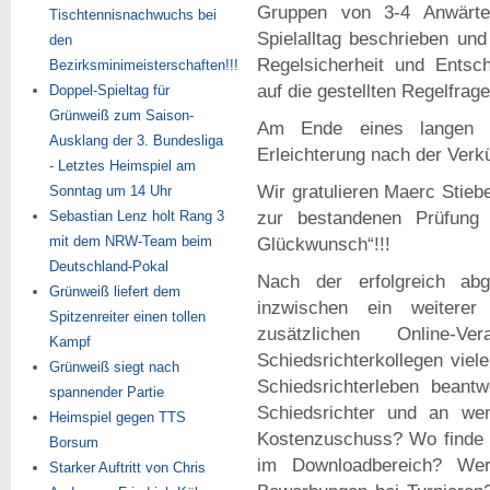
Gruppen von 3-4 Anwärte
Tischtennisnachwuchs bei
Spielalltag beschrieben un
den
Regelsicherheit und Entsch
Bezirksminimeisterschaften!!!
auf die gestellten Regelfra
Doppel-Spieltag für
Grünweiß zum Saison-
Am Ende eines langen P
Ausklang der 3. Bundesliga
Erleichterung nach der Verk
- Letztes Heimspiel am
Wir gratulieren Maerc Stieb
Sonntag um 14 Uhr
Sebastian Lenz holt Rang 3
zur bestandenen Prüfung
mit dem NRW-Team beim
Glückwunsch“!!!
Deutschland-Pokal
Nach der erfolgreich abge
Grünweiß liefert dem
inzwischen ein weiterer
Spitzenreiter einen tollen
zusätzlichen Online-
Kampf
Schiedsrichterkollegen viel
Grünweiß siegt nach
Schiedsrichterleben beant
spannender Partie
Schiedsrichter und an wen
Heimspiel gegen TTS
Kostenzuschuss? Wo finde 
Borsum
im Downloadbereich? Wer 
Starker Auftritt von Chris