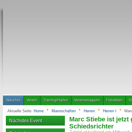
Aktuelles
Verein
Training/Hallen
Vereinsmagazin
Fotoalben
V
Aktuelle Seite:
Home
Mannschaften
Herren
Herren I
Marc
Marc Stiebe ist jetzt
Nächstes Event
Schiedsrichter
Zuletzt aktualisiert am Mittwoc