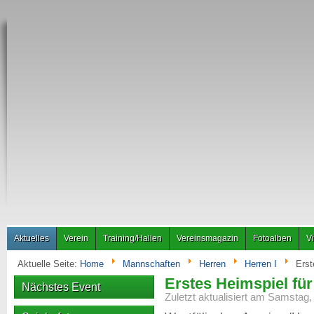
Aktuelles
Verein
Training/Hallen
Vereinsmagazin
Fotoalben
V
Aktuelle Seite:
Home
Mannschaften
Herren
Herren I
Erst
Erstes Heimspiel fü
Nächstes Event
Zuletzt aktualisiert am Samstag,