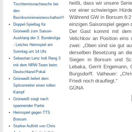
heißt, dass wir unsere Seri
Tischtennisnachwuchs bei
vor einer schwierigen Hürde
den
Während GW in Borsum 6:2 g
Bezirksminimeisterschaften!!!
einzigen Saisonspiel gegen 
Doppel-Spieltag für
Der Gast kommt mit dem 
Grünweiß zum Saison-
Ausklang der 3. Bundesliga
Velichkov an Position ein
- Letztes Heimspiel am
zwei: „Oben sind sie gut au
Sonntag um 14 Uhr
derselben Besetzung an die 
Sebastian Lenz holt Rang 3
Siegen in Borsum und Sch
mit dem NRW-Team beim
Lebaka, Gerrit Engemann, 
Deutschland-Pokal
Burgsdorff. Vatheuer: „Chr
Grünweiß liefert dem
Friedi noch drauflegt.“
Spitzenreiter einen tollen
GÜNA
Kampf
Grünweiß siegt nach
spannender Partie
Heimspiel gegen TTS
Borsum
Starker Auftritt von Chris