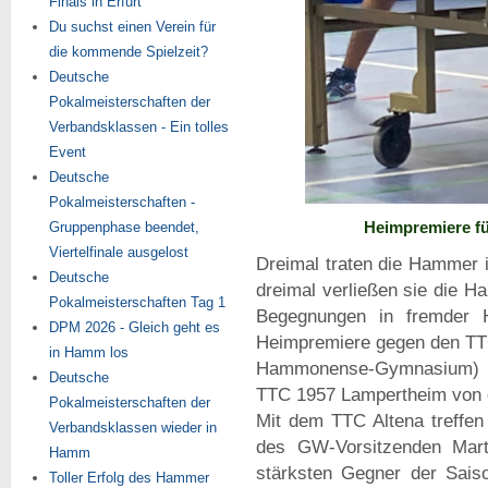
Finals in Erfurt
Du suchst einen Verein für
die kommende Spielzeit?
Deutsche
Pokalmeisterschaften der
Verbandsklassen - Ein tolles
Event
Deutsche
Pokalmeisterschaften -
Heimpremiere f
Gruppenphase beendet,
Viertelfinale ausgelost
Dreimal traten die Hammer i
Deutsche
dreimal verließen sie die Ha
Pokalmeisterschaften Tag 1
Begegnungen in fremder H
DPM 2026 - Gleich geht es
Heimpremiere gegen den TTC
in Hamm los
Hammonense-Gymnasium) g
Deutsche
TTC 1957 Lampertheim von d
Pokalmeisterschaften der
Mit dem TTC Altena treffen
Verbandsklassen wieder in
des GW-Vorsitzenden Marti
Hamm
stärksten Gegner der Saiso
Toller Erfolg des Hammer